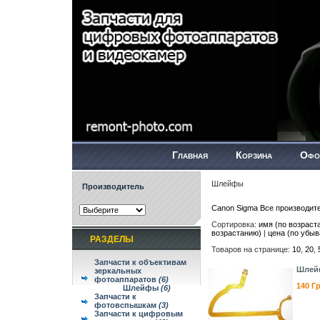
Главная
Корзина
Офо
Шлейфы
Производитель
Canon
Sigma
Все производит
Сортировка:
имя (по возраст
возрастанию)
|
цена (по убы
РАЗДЕЛЫ
Товаров на странице:
10
,
20
,
Запчасти к объективам
Шлейф
зеркальных
фотоаппаратов
(6)
140 Г
Шлейфы
(6)
Запчасти к
фотовспышкам
(3)
Запчасти к цифровым