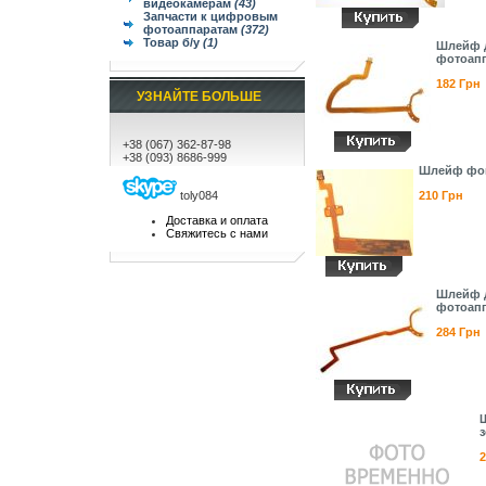
видеокамерам
(43)
Запчасти к цифровым
фотоаппаратам
(372)
Товар б/у
(1)
Шлейф д
фотоапп
182 Грн
УЗНАЙТЕ БОЛЬШЕ
+38 (067) 362-87-98
+38 (093) 8686-999
Шлейф фок
210 Грн
toly084
Доставка и оплата
Свяжитесь с нами
Шлейф д
фотоапп
284 Грн
з
2