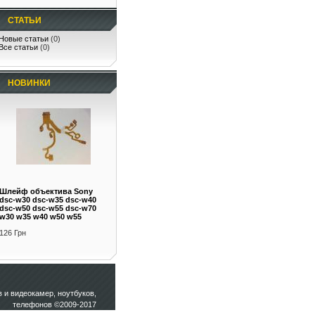
СТАТЬИ
Новые статьи
(0)
Все статьи
(0)
НОВИНКИ
Шлейф объектива Sony
dsc-w30 dsc-w35 dsc-w40
dsc-w50 dsc-w55 dsc-w70
w30 w35 w40 w50 w55
126 Грн
и видеокамер, ноутбуков,
телефонов ©2009-2017