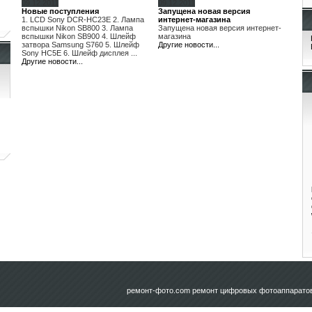
09.12.2011
09.12.2011
Новые поступления
Запущена новая версия
1. LCD Sony DCR-HC23E 2. Лампа
интернет-магазина
вспышки Nikon SB800 3. Лампа
Запущена новая версия интернет-
вспышки Nikon SB900 4. Шлейф
магазина
затвора Samsung S760 5. Шлейф
Другие новости...
Sony HC5E 6. Шлейф дисплея ...
Другие новости...
ремонт-фото.com
ремонт цифровых фотоаппаратов 