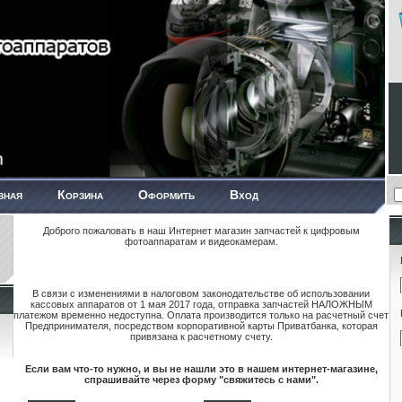
вная
Корзина
Оформить
Вход
Доброго пожаловать в наш Интернет магазин запчастей к цифровым
фотоаппаратам и видеокамерам.
В связи с изменениями в налоговом законодательстве об использовании
кассовых аппаратов от 1 мая 2017 года, отправка запчастей НАЛОЖНЫМ
платежом временно недоступна. Оплата производится только на расчетный счет
Предпринимателя, посредством корпоративной карты Приватбанка, которая
привязана к расчетному счету.
Если вам что-то нужно, и вы не нашли это в нашем интернет-магазине,
спрашивайте через форму "свяжитесь с нами".