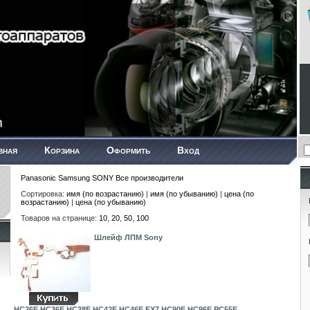
вная
Корзина
Оформить
Вход
Panasonic
Samsung
SONY
Все производители
Сортировка:
имя (по возрастанию)
|
имя (по убыванию)
|
цена (по
возрастанию)
|
цена (по убыванию)
Товаров на странице:
10
,
20
,
50
,
100
Шлейф ЛПМ Sony
HC26E,HC36E,HC38E,HC42E,HC46E,FX7,HC90E,HC96E,PC55E