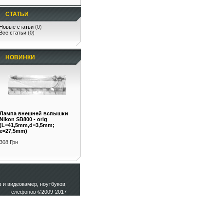
СТАТЬИ
Новые статьи
(0)
Все статьи
(0)
НОВИНКИ
Лампа внешней вспышки
Nikon SB800 - orig
(L=41,5mm,d=3,5mm;
e=27,5mm)
308 Грн
и видеокамер, ноутбуков,
телефонов ©2009-2017