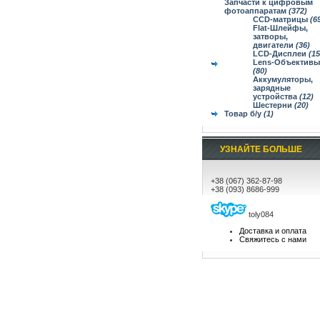
Запчасти к цифровым
фотоаппаратам
(372)
CCD-матрицы
(6
Flat-Шлейфы,
затворы,
двигатели
(36)
LCD-Дисплеи
(15
Lens-Объективы
(80)
Аккумуляторы,
зарядные
устройства
(12)
Шестерни
(20)
Товар б/у
(1)
УЗНАЙТЕ БОЛЬШЕ
+38 (067) 362-87-98
+38 (093) 8686-999
toly084
Доставка и оплата
Свяжитесь с нами