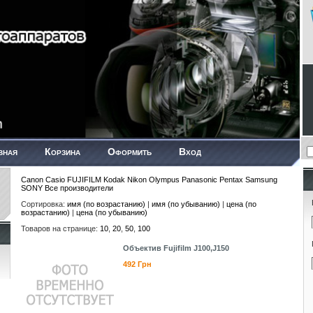
вная
Корзина
Оформить
Вход
Canon
Casio
FUJIFILM
Kodak
Nikon
Olympus
Panasonic
Pentax
Samsung
SONY
Все производители
Сортировка:
имя (по возрастанию)
|
имя (по убыванию)
|
цена (по
возрастанию)
|
цена (по убыванию)
Товаров на странице:
10
,
20
,
50
,
100
Объектив Fujifilm J100,J150
492 Грн