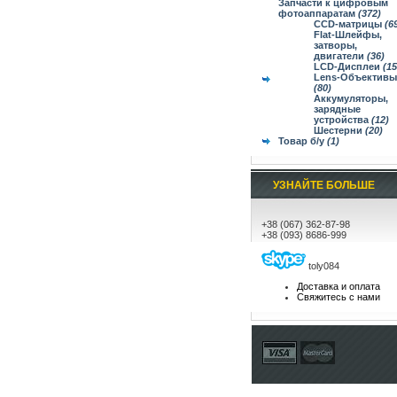
Запчасти к цифровым
фотоаппаратам
(372)
CCD-матрицы
(6
Flat-Шлейфы,
затворы,
двигатели
(36)
LCD-Дисплеи
(15
Lens-Объективы
(80)
Аккумуляторы,
зарядные
устройства
(12)
Шестерни
(20)
Товар б/у
(1)
УЗНАЙТЕ БОЛЬШЕ
+38 (067) 362-87-98
+38 (093) 8686-999
toly084
Доставка и оплата
Свяжитесь с нами